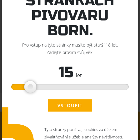
STRÁNKÁCH
PIVOVARU
10,5° APA s plným výrazem citrusovo - kořenitého aroma. Pro
BORN.
chmelení použity dva druhy chmelů z USA a jeden nově
vyšlechtěný v ČR z původního ruského divokého chmele,
chmeleno i za studena. Nepasterizované a nefiltrované.
Pro vstup na tyto stránky musíte být starší 18 let.
Zadejte prosím svůj věk.
4%
10,5°
39
15
let
Obsah alkoholu
Stupňovitost
IBU
VSTOUPIT
Tyto stránky používají cookies za účelem
zkvalitňování služeb a analýzy návštěvnosti.