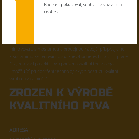
Budete-li pokračovat, souhlasíte s užíváním
cookies.
Projekt CZ.06.2.58/0.0/0.0/16_061/0003528 Prodejna nápojů
a minipivovar byl spolufinancován Evropskou unií. Cílem
projektu je založení a provozování kvalitního lokálního
minipivovaru s moštárnou a prodejnou nápojů, přispívajícího
k sociálnímu začleňování osob znevýhodněných na trhu práce.
Díky realizaci projektu byla pořízena kvalitní technologie
umožňující při dodržení technologických postupů kvalitní
výrobu piva a moštů.
ZROZEN K VÝROBĚ
KVALITNÍHO PIVA
ADRESA